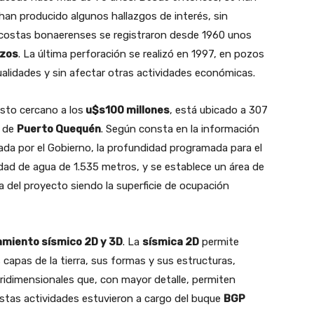
han producido algunos hallazgos de interés, sin
s costas bonaerenses se registraron desde 1960 unos
ozos
. La última perforación se realizó en 1997, en pozos
ualidades y sin afectar otras actividades económicas.
osto cercano a los
u$s100 millones
, está ubicado a 307
a de
Puerto Quequén
. Según consta en la información
zada por el Gobierno, la profundidad programada para el
ad de agua de 1.535 metros, y se establece un área de
 del proyecto siendo la superficie de ocupación
amiento sísmico 2D y 3D
. La
sísmica 2D
permite
apas de la tierra, sus formas y sus estructuras,
tridimensionales que, con mayor detalle, permiten
 Estas actividades estuvieron a cargo del buque
BGP