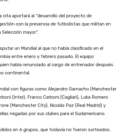
a cita aportará al “desarrollo del proyecto de
estión con la presencia de futbolistas que militan en
a Selección mayor”.
putar un Mundial al que no había clasificado en el
bia entre enero y febrero pasado. El equipo
uien había renunciado al cargo de entrenador después
eo continental.
undial con figuras como Alejandro Garnacho (Manchester
rboni (Inter), Franco Carboni (Cagliari), Luka Romero
errone (Manchester City), Nicolás Paz (Real Madrid) y
llas negadas por sus clubes para el Sudamericano.
vididos en 6 grupos, que todavía no fueron sorteados.