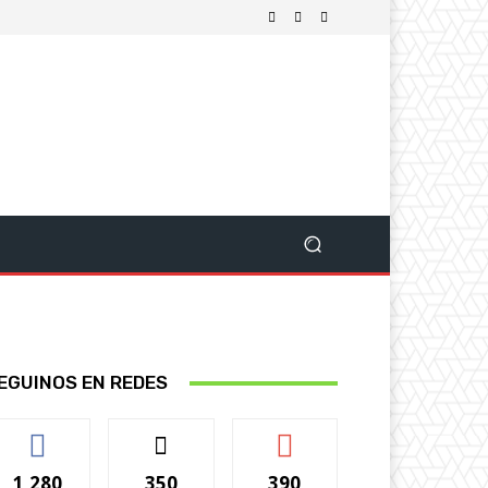
EGUINOS EN REDES
1,280
350
390