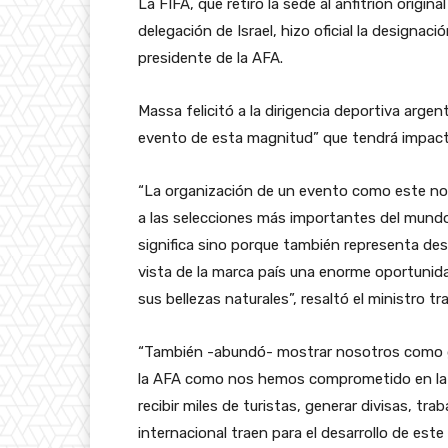
La FIFA, que retiró la sede al anfitrión origina
delegación de Israel, hizo oficial la designac
presidente de la AFA.
Massa felicitó a la dirigencia deportiva argen
evento de esta magnitud” que tendrá impacto
“La organización de un evento como este n
a las selecciones más importantes del mund
significa sino porque también representa de
vista de la marca país una enorme oportunida
sus bellezas naturales”, resaltó el ministro t
“También -abundó- mostrar nosotros como g
la AFA como nos hemos comprometido en la fi
recibir miles de turistas, generar divisas, tra
internacional traen para el desarrollo de este