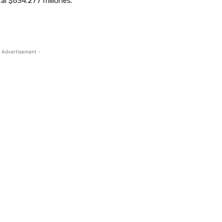
tal $634.277 millones.
 Advertisement -