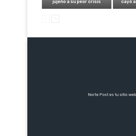
jujeño a su peor crisis
cayó a
Norte Post es tu sitio we