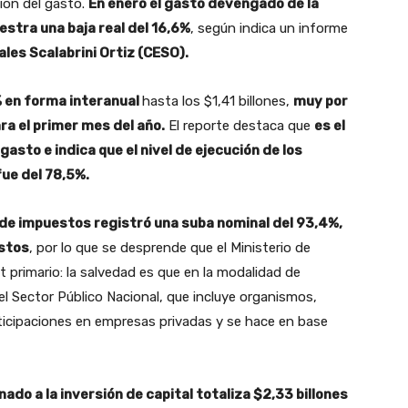
ión del gasto.
En enero el gasto devengado de la
stra una baja real del 16,6%
, según indica un informe
les Scalabrini Ortiz (CESO).
% en forma interanual
hasta los $1,41 billones,
muy por
ra el primer mes del año.
El reporte destaca que
es el
asto e indica que el nivel de ejecución de los
ue del 78,5%.
 de impuestos registró una suba nominal del 93,4%,
astos
, por lo que se desprende que el Ministerio de
 primario: la salvedad es que en la modalidad de
el Sector Público Nacional, que incluye organismos,
rticipaciones en empresas privadas y se hace en base
ado a la inversión de capital totaliza $2,33 billones