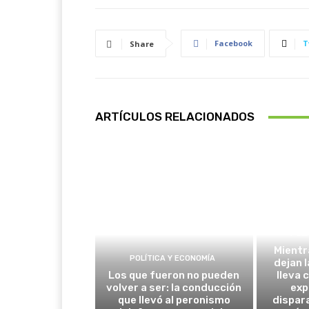
Facebook
T
Share
ARTÍCULOS RELACIONADOS
POLÍ
Mientr
POLÍTICA Y ECONOMÍA
dejan l
Los que fueron no pueden
lleva 
volver a ser: la conducción
exp
que llevó al peronismo
dispar