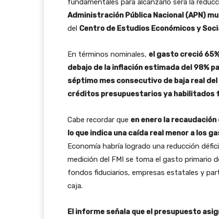
fundamentales para alcanzarlo será la reducc
Administración Pública Nacional (APN) mue
del
Centro de Estudios Económicos y Socia
En términos nominales,
el gasto creció 65
debajo de la inflación estimada del 98% pa
séptimo mes consecutivo de baja real del g
créditos presupuestarios ya habilitados f
Cabe recordar que
en enero la recaudación
lo que indica una caída real menor a los g
Economía habría logrado una reducción déficit
medición del FMI se toma el gasto primario d
fondos fiduciarios, empresas estatales y pa
caja.
El informe señala que el presupuesto asign