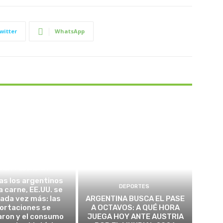
witter
WhatsApp
TICA Y ECONOMÍA
as los argentinos
DEPORTES
a carne, EE.UU. se
cada vez más: las
ARGENTINA BUSCA EL PASE
ortaciones se
A OCTAVOS: A QUÉ HORA
aron y el consumo
JUEGA HOY ANTE AUSTRIA