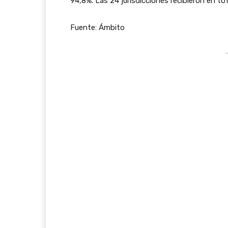
94,8%. Las 24 jurisdicciones recibieron en to
Fuente: Ámbito
-