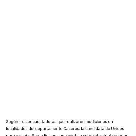
Según tres encuestadoras que realizaron mediciones en
localidades del departamento Caseros, la candidata de Unidos
para cambiar Santa Fe saca una ventaja sobre el actual senador