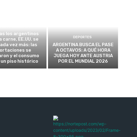
TICA Y ECONOMÍA
as los argentinos
DEPORTES
a carne, EE.UU. se
cada vez más: las
ARGENTINA BUSCA EL PASE
ortaciones se
A OCTAVOS: A QUÉ HORA
aron y el consumo
JUEGA HOY ANTE AUSTRIA
 un piso histórico
POR EL MUNDIAL 2026