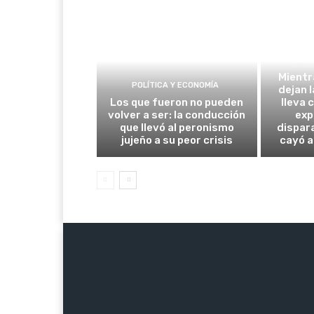
POLÍ
Mientr
POLÍTICA Y ECONOMÍA
dejan l
Los que fueron no pueden
lleva 
volver a ser: la conducción
exp
que llevó al peronismo
dispar
jujeño a su peor crisis
cayó a