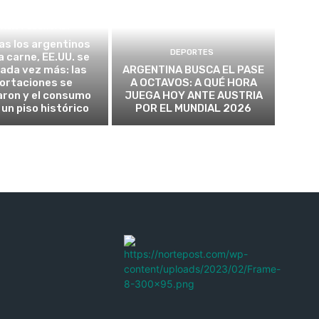
TICA Y ECONOMÍA
as los argentinos
DEPORTES
a carne, EE.UU. se
cada vez más: las
ARGENTINA BUSCA EL PASE
ortaciones se
A OCTAVOS: A QUÉ HORA
aron y el consumo
JUEGA HOY ANTE AUSTRIA
 un piso histórico
POR EL MUNDIAL 2026