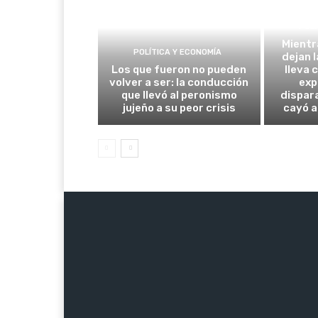
POLÍ
Mientr
POLÍTICA Y ECONOMÍA
dejan l
Los que fueron no pueden
lleva 
volver a ser: la conducción
exp
que llevó al peronismo
dispar
jujeño a su peor crisis
cayó a