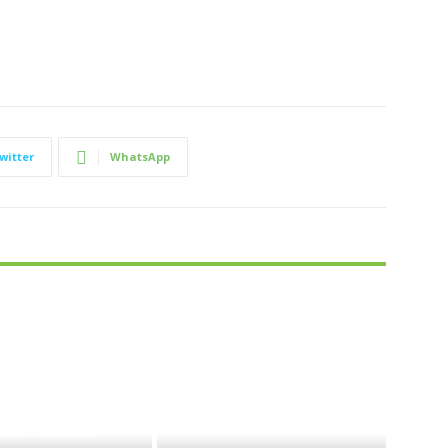
witter
WhatsApp
TICA Y ECONOMÍA