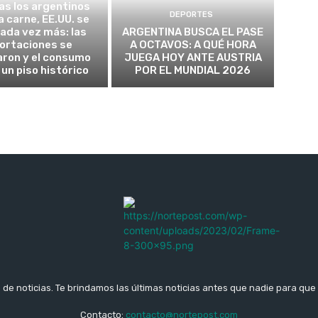
as los argentinos
DEPORTES
a carne, EE.UU. se
cada vez más: las
ARGENTINA BUSCA EL PASE
ortaciones se
A OCTAVOS: A QUÉ HORA
aron y el consumo
JUEGA HOY ANTE AUSTRIA
 un piso histórico
POR EL MUNDIAL 2026
b de noticias. Te brindamos las últimas noticias antes que nadie para que 
Contacto:
contacto@nortepost.com