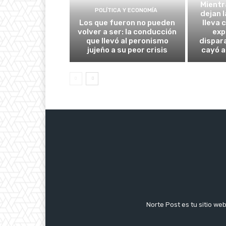
Mientr
POLÍTICA Y ECONOMÍA
dejan l
Los que fueron no pueden
lleva 
volver a ser: la conducción
exp
que llevó al peronismo
dispar
jujeño a su peor crisis
cayó a
Norte Post es tu sitio we