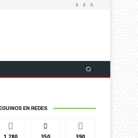
EGUINOS EN REDES
1,280
350
390